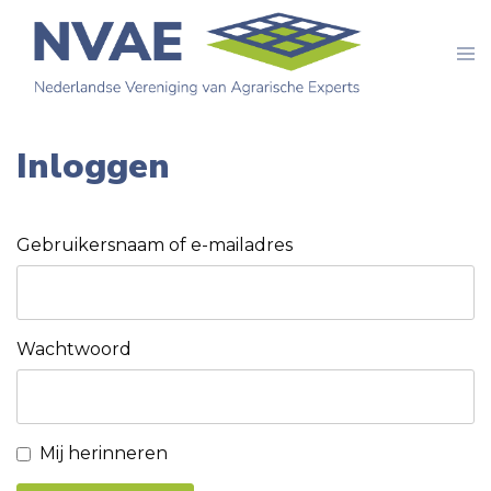
Skip
to
Tog
me
content
Inloggen
Gebruikersnaam of e-mailadres
Wachtwoord
Mij herinneren